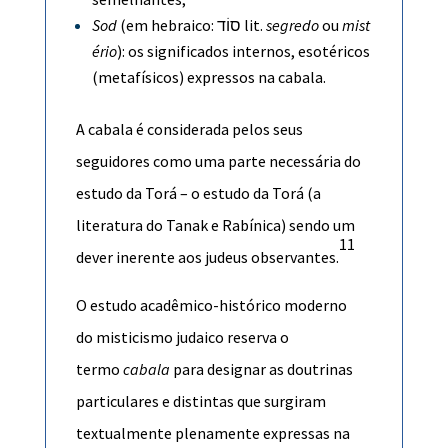
Sod
(em
hebraico
:
סוֹד
lit.
segredo
ou
mist
ério
): os significados internos, esotéricos
(
metafísicos
) expressos na cabala.
A cabala é considerada pelos seus
seguidores como uma parte necessária do
estudo da
Torá
– o estudo da Torá (a
literatura do
Tanak
e
Rabínica
) sendo um
11
dever inerente aos judeus observantes.
O estudo acadêmico-histórico moderno
do
misticismo judaico
reserva o
termo
cabala
para designar as doutrinas
particulares e distintas que surgiram
textualmente plenamente expressas na