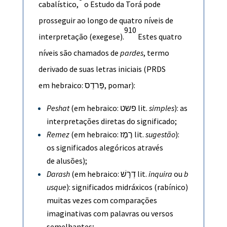
cabalístico,
o Estudo da
Torá
pode
prosseguir ao longo de quatro níveis de
9
10
interpretação (
exegese
).
Estes quatro
níveis são chamados de
pardes
, termo
derivado de suas letras iniciais (PRDS
em
hebraico
:
פַּרדֵס
, pomar):
Peshat
(em
hebraico
:
פשט
lit.
simples
): as
interpretações diretas do significado;
Remez
(em
hebraico
:
רֶמֶז
lit.
sugestão
):
os significados
alegóricos
através
de
alusões
);
Darash
(em
hebraico
:
דְרָשׁ
lit.
inquira
ou
b
usque
): significados
midráxicos
(rabínico)
muitas vezes com comparações
imaginativas com palavras ou versos
semelhantes;