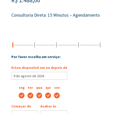
R$
1.488,00
Consultoria Direta: 15 Minutos – Agendamento
Por favor escolha um serviço:
Estou disponível em ou depois de
seg
ter
qua
qui
sex
Começar de
Acabar às