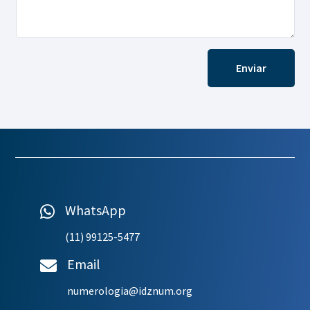
Enviar
WhatsApp

(11) 99125-5477
Email

numerologia@idznum.org