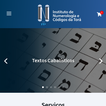
a
0

Textos Cabalísticos
Serviços