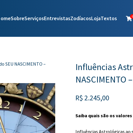
Home
Sobre
Serviços
Entrevistas
Zodíacos
Loja
Textos
0

as do SEU NASCIMENTO –
Influências Ast
NASCIMENTO –
R$
2.245,00
Saiba quais são os valore
Influências Astrológicas ao