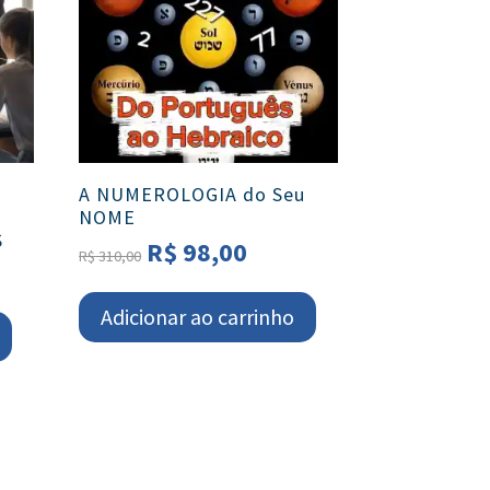
A NUMEROLOGIA do Seu
NOME
S
O
O
R$
98,00
R$
310,00
preço
preço
original
atual
Adicionar ao carrinho
era:
é:
R$ 310,00.
R$ 98,00.