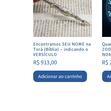
Encontramos SEU NOME na
Qua
Torá (Bíblia) – indicando o
ZOD
VERSÍCULO
NO
R$
913,00
R$
Adicionar ao carrinho
A