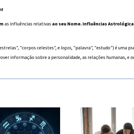
n
!
ém
as influências relativas
ao seu
Nome
. Influências Astrológi
"estrelas", "corpos celestes", e
logos
, "palavra", "estudo") é uma
ps
over informação sobre a
personalidade
, as
relações humanas
, e 