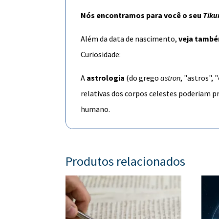
Nós encontramos para você o seu
Tiku
Além da data de nascimento,
veja tamb
Curiosidade:
A
astrologia
(do
grego
astron
, "astros", 
relativas dos
corpos celestes
poderiam pr
humano.
Produtos relacionados