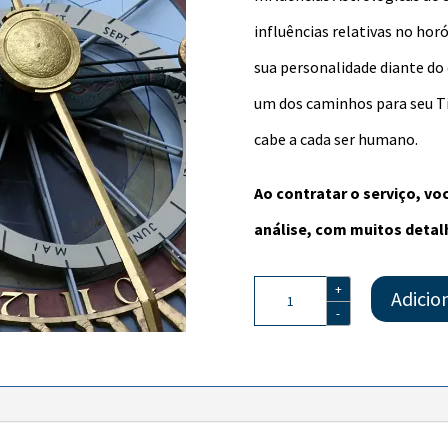
influências relativas no hor
sua personalidade diante do 
um dos caminhos para seu Ti
cabe a cada ser humano.
Ao contratar o serviço, v
análise, com muitos detal
Influências
+
Adicio
Astrológicas
-
do
SEU
NASCIMENTO
-
Kasher
quantidade