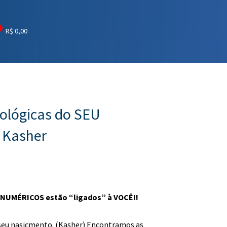
R$
0,00
rológicas do SEU
 Kasher
s NUMÉRICOS estão “ligados” à VOCÊ!!
 seu nasicmento. (Kasher) Encontramos as