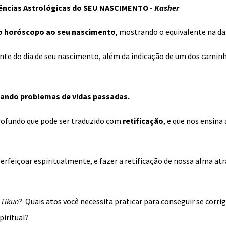
fluências Astrológicas do SEU NASCIMENTO -
Kasher
do
horóscopo
ao seu nascimento
,
mostrando o equivalente na dat
ante do dia de seu nascimento, além da indicação de um dos camin
.
onando problemas de vidas passadas.
rofundo que pode ser traduzido com
retificação
, e que nos ensina 
feiçoar espiritualmente, e fazer a retificação de nossa alma atr
u
Tikun
? Quais atos você necessita praticar para conseguir se corri
piritual?