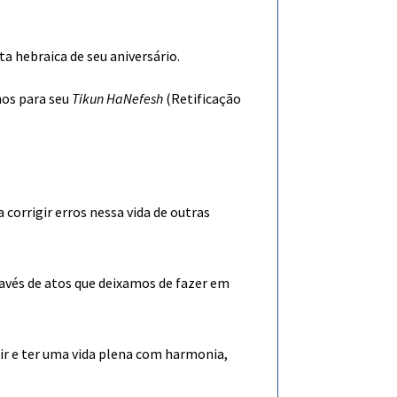
a hebraica de seu aniversário.
hos para seu
Tikun HaNefesh
(Retificação
a corrigir erros nessa vida de outras
avés de atos que deixamos de fazer em
gir e ter uma vida plena com harmonia,