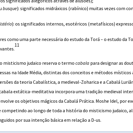
: os significados
alegóricos
através de
alusões
);
u
busque
): significados
midráxicos
(rabínico) muitas vezes com co
istério
): os significados internos, esotéricos (
metafísicos
) express
dores como uma parte necessária do estudo da
Torá
– o estudo da To
11
vantes.
do
misticismo judaico
reserva o termo
cabala
para designar as dout
sas na Idade Média, distintas dos
conceitos
e métodos místicos 
ersões da teoria Cabalística, a medieval-Zoharica e a
Cabalá Luriâ
 cabala extática-meditativa incorpora uma tradição medieval inter
envolve os objetivos mágicos da
Cabalá Prática
. Moshe Idel, por e
 competindo ao longo de toda a história do misticismo judaico, a
guidos por sua intenção básica em relação a D-us.