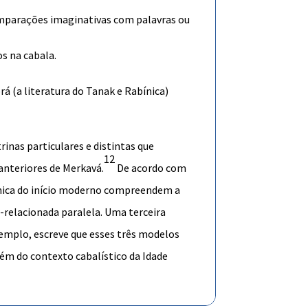
mparações imaginativas com palavras ou
os na cabala.
rá (a literatura do
Tanak
e
Rabínica
)
rinas particulares e distintas que
12
anteriores de
Merkavá
.
De acordo com
nica
do início moderno compreendem a
-relacionada paralela. Uma terceira
xemplo, escreve que esses três modelos
lém do contexto cabalístico da Idade