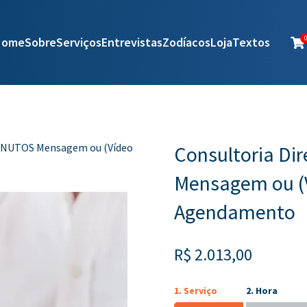
Home
Sobre
Serviços
Entrevistas
Zodíacos
Loja
Textos
0

 MINUTOS Mensagem ou (Vídeo
Consultoria Di
Mensagem ou (V
Agendamento
R$
2.013,00
1. Serviço
2. Hora