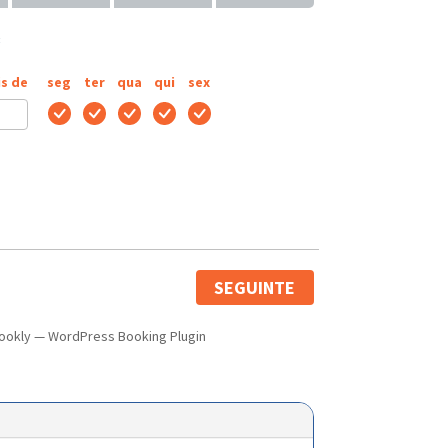
:
s de
seg
ter
qua
qui
sex
SEGUINTE
ookly
—
WordPress Booking Plugin