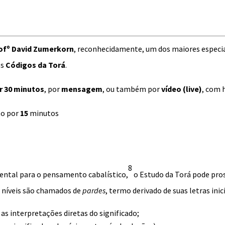
ofº David Zumerkorn
, reconhecidamente, um dos maiores especial
os
Códigos da Torá
.
r 30 minutos
, por
mensagem
, ou também por
vídeo (live)
, com 
o por
15
minutos
8
ental para o pensamento cabalístico,
o Estudo da
Torá
pode pros
 níveis são chamados de
pardes
, termo derivado de suas letras in
: as interpretações diretas do significado;