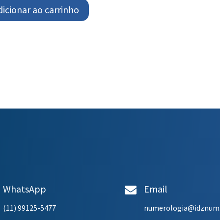
dicionar ao carrinho
WhatsApp
Email

(11) 99125-5477
numerologia@idznum