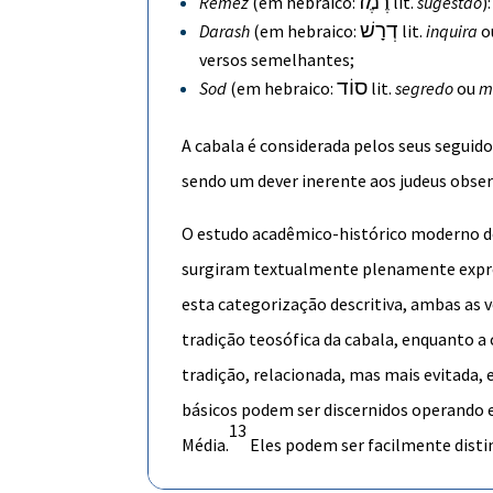
רֶמֶז
Remez
(em
hebraico
:
lit.
sugestão
)
דְרָשׁ
Darash
(em
hebraico
:
lit.
inquira
o
versos semelhantes;
סוֹד
Sod
(em
hebraico
:
lit.
segredo
ou
m
A cabala é considerada pelos seus segui
sendo um dever inerente aos judeus obser
O estudo acadêmico-histórico moderno 
surgiram textualmente plenamente expres
esta categorização descritiva, ambas as v
tradição teosófica da cabala, enquanto a
tradição, relacionada, mas mais evitada, 
básicos podem ser discernidos operando e
13
Média.
Eles podem ser facilmente distin