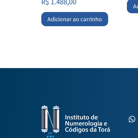
R$
1.488,00
A
Adicionar ao carrinho
