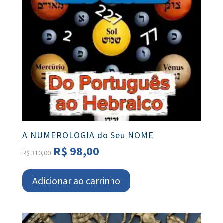
A NUMEROLOGIA do Seu NOME
O
O
R$
98,00
R$
310,00
preço
preço
original
atual
Adicionar ao carrinho
era:
é:
R$ 310,00.
R$ 98,00.