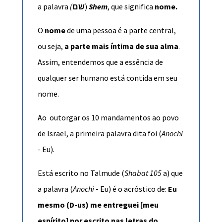
a palavra
(
שם
)
Shem
, que significa
nome.
O
nome
de uma pessoa é a parte central,
ou seja,
a parte mais íntima de sua alma
.
Assim, entendemos que a essência de
qualquer ser humano está contida em seu
nome.
Ao outorgar os 10 mandamentos ao povo
de Israel, a primeira palavra dita foi (
Anochi
- Eu).
Está escrito no Talmude (
Shabat 105
a) que
a palavra (
Anochi
- Eu) é o acróstico de:
Eu
mesmo (D-us) me entreguei [meu
espírito] por escrito nas letras do