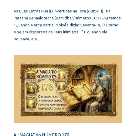
As Duas Letras Nun (׆) Invertidas na Torá (נ הפוכה) Na
Parashá Behaalotecha (Bamidbar/Números 10:35-36) temos:
“Quando a Arca partia, Moisés dizia: ‘Levanta-Te, Ó Eterno,
e sejam dispersos os Teus inimigos…’ E quando ela
pousava, ele...
A “MAGIA” do NÚMERO 176