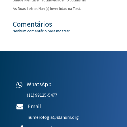
Saúde Mental e Produtividade no Judaísmo
As Duas Letras Nun (׆) Invertidas na Torá.
Comentários
Nenhum comentário para mostrar.
WhatsApp

(11) 99125-5477
Email

numerologia@idznum.org