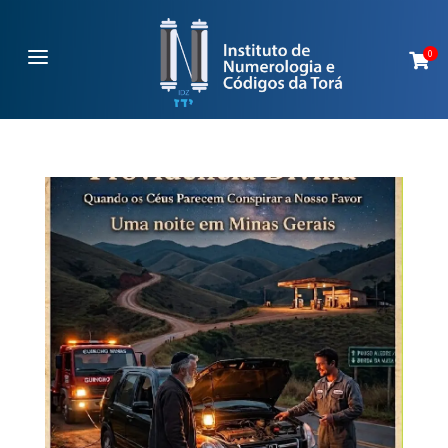
a
0
