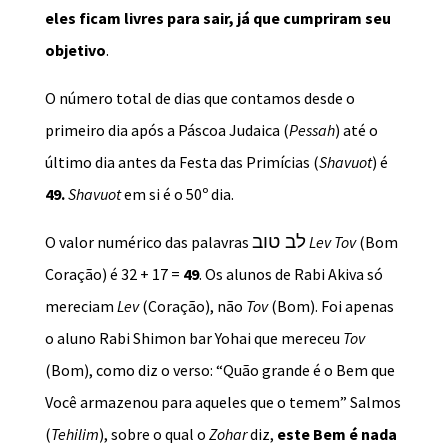
eles ficam livres para sair, já que cumpriram seu
objetivo
.
O número total de dias que contamos desde o
primeiro dia após a Páscoa Judaica (
Pessah
) até o
último dia antes da Festa das Primícias (
Shavuot
)
é
49.
Shavuot
em si é o 50º dia.
לב טוב
O valor numérico das palavras
Lev Tov
(Bom
Coração) é 32 + 17 =
49
. Os alunos de Rabi Akiva só
mereciam
Lev
(Coração), não
Tov
(Bom). Foi apenas
o aluno Rabi Shimon bar Yohai que mereceu
Tov
(Bom), como diz o verso: “Quão grande é o Bem que
Você armazenou para aqueles que o temem” Salmos
(
Tehilim
), sobre o qual o
Zohar
diz,
este Bem é nada