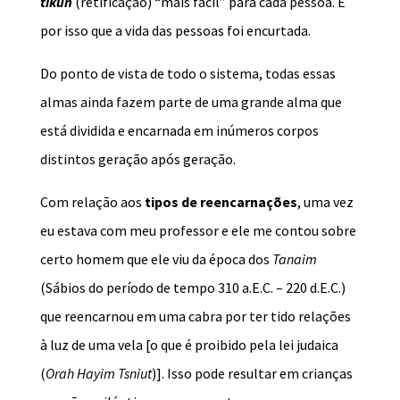
tikun
(retificação) “mais fácil” para cada pessoa. É
por isso que a vida das pessoas foi encurtada.
Do ponto de vista de todo o sistema, todas essas
almas ainda fazem parte de uma grande alma que
está dividida e encarnada em inúmeros corpos
distintos geração após geração.
Com relação aos
tipos de reencarnações
, uma vez
eu estava com meu professor e ele me contou sobre
certo homem que ele viu da época dos
Tanaim
(Sábios do período de tempo 310 a.E.C. – 220 d.E.C.)
que reencarnou em uma cabra por ter tido relações
à luz de uma vela [o que é proibido pela lei judaica
(
Orah Hayim
Tsniut
)]. Isso pode resultar em crianças