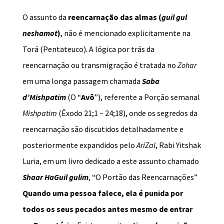
O assunto da
reencarnação das almas
(
guil gul
neshamot
)
, não é mencionado explicitamente na
Torá (Pentateuco). A lógica por trás da
reencarnação ou transmigração é tratada no
Zohar
em uma longa passagem chamada
Saba
d’Mishpatim
(O “
Avô
”), referente a Porção semanal
Mishpatim
(Êxodo 21;1 – 24;18), onde os segredos da
reencarnação são discutidos detalhadamente e
posteriormente expandidos pelo
AriZal
, Rabi Yitshak
Luria, em um livro dedicado a este assunto chamado
Shaar HaGuil gulim
, “O Portão das Reencarnações”
Quando uma pessoa falece, ela é punida por
todos os seus pecados antes mesmo de entrar