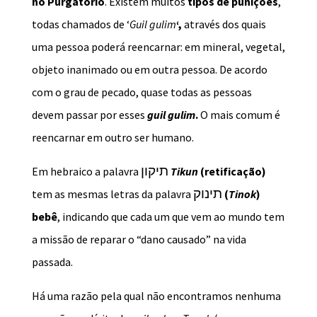
no Purgatório
. Existem muitos
tipos de punições
,
todas chamados de ‘
Guil gulim
‘,
através dos quais
uma pessoa poderá reencarnar: em mineral, vegetal,
objeto inanimado ou em outra pessoa. De acordo
com o grau de pecado, quase todas as pessoas
devem passar por esses
guil gulim
.
O mais comum é
reencarnar em outro ser humano.
תיקון
Em hebraico a palavra
Tikun
(retificação)
תינוק
tem as mesmas letras da palavra
(
Tinok
)
bebê
, indicando que cada um que vem ao mundo tem
a missão de reparar o “dano causado” na vida
passada.
Há uma razão pela qual não encontramos nenhuma