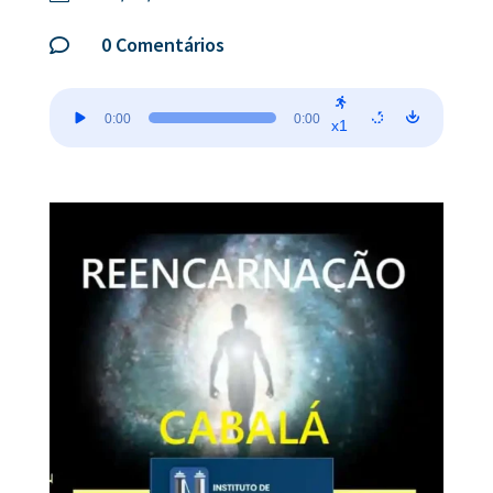
0 Comentários

Tocador
0:00
0:00
de
x1
áudio