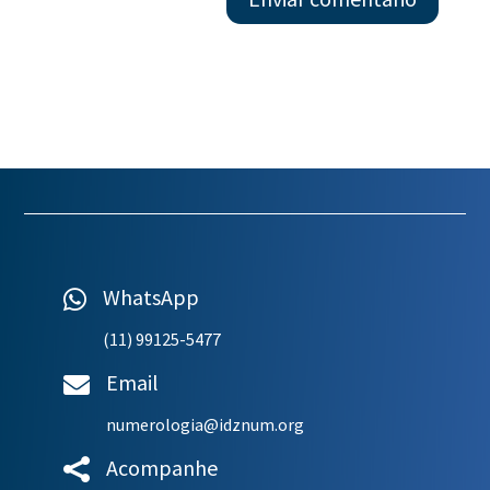
WhatsApp

(11) 99125-5477
Email

numerologia@idznum.org
Acompanhe
