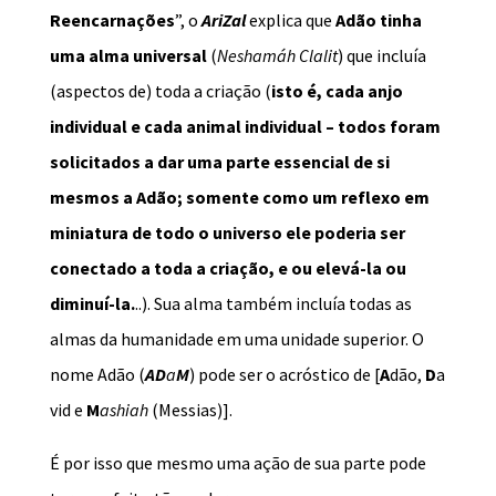
Reencarnações
”, o
AriZal
explica que
Adão tinha
uma alma universal
(
Neshamáh Clalit
) que incluía
(aspectos de) toda a criação (
isto é, cada anjo
individual e cada animal individual – todos foram
solicitados a dar uma parte essencial de si
mesmos a Adão; somente como um reflexo em
miniatura de todo o universo ele poderia ser
conectado a toda a criação, e ou elevá-la ou
diminuí-la.
..). Sua alma também incluía todas as
almas da humanidade em uma unidade superior. O
nome Adão (
AD
a
M
) pode ser o acróstico de [
A
dão,
D
a
vid e
M
ashiah
(Messias)].
É por isso que mesmo uma ação de sua parte pode