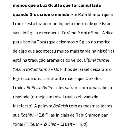
menos que a Luz Oculta que foi camuflada
quando D-us criou o mundo
. Foi Rabi Shimon quem
trouxe esta luz ao mundo, pelo mérito de que Israel
saiu do Egito e recebeu a Torá no Monte Sinai. A dica
para isso na Torá (que deixamos o Egito no mérito
de algo que aconteceu muito mais tarde na história)
está na tradução aramaica do verso,
U’Bnei Yisrael
Yotzim BeYad Rama
– Os Filhos de Israel deixaram o
Egito com uma triunfante mão – que Onkelos
traduz
BeReish Galia
– eles saíram com uma cabeça
revelada (ou seja, um nível muito elevado de
intelecto). A palavra
BeReish
tem as mesmas letras
רשבי
que
Rashbi
–
, as iniciais de Rabi Shimon bar
י
ב
ש
ר
Yohai (
Reish
–
Shin
–
Beit
–
Yud
).